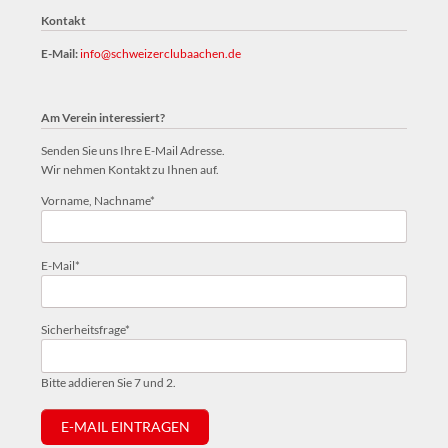
Kontakt
E-Mail:
info@schweizerclubaachen.de
Am Verein interessiert?
Senden Sie uns Ihre E-Mail Adresse.
Wir nehmen Kontakt zu Ihnen auf.
Pflichtfeld
Vorname, Nachname
*
Pflichtfeld
E-Mail
*
Pflichtfeld
Sicherheitsfrage
*
Bitte addieren Sie 7 und 2.
E-MAIL EINTRAGEN