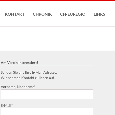
Nav
übe
KONTAKT
CHRONIK
CH-EUREGIO
LINKS
Am Verein interessiert?
Senden Sie uns Ihre E-Mail Adresse.
Wir nehmen Kontakt zu Ihnen auf.
Pflichtfeld
Vorname, Nachname
*
Pflichtfeld
E-Mail
*